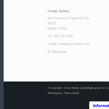
Gram Suites
Via Francesco Caracciolo 13,
80122
Napoli – Italia
Tel: 081 761 7709
E.Mail:
info@gramsuites.com
Whatsapp
© Copyright - Gram Suites Quadrifoglio group S.r
Web Agency:
Pluma Studio
Informat