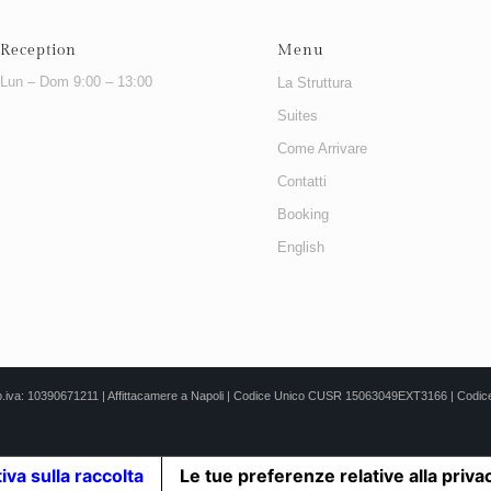
Reception
Menu
Lun – Dom 9:00 – 13:00
La Struttura
Suites
Come Arrivare
Contatti
Booking
English
.l. p.iva: 10390671211 | Affittacamere a Napoli | Codice Unico CUSR 15063049EXT3166 | C
iva sulla raccolta
Le tue preferenze relative alla priva