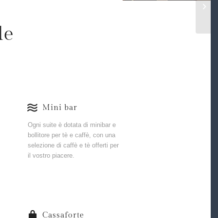
le
Mini bar
Ogni suite è dotata di minibar e
bollitore per tè e caffè, con una
selezione di caffè e tè offerti per
il vostro piacere.
Cassaforte