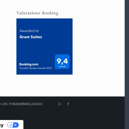
Valutazione Booking
odice CIN: IT063049B48GLOKGDI
cy